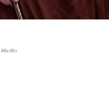
ัท์ธาธิโก