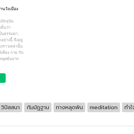
านวังเมือง
บปัจจุบัน
ห็นว่า
เป็นธรรมดา..
ย่างนี้ จึงอยู่
องราวเหล่านั้น
้เพียง กาย กับ
งหลุดพ้นจาก
วิปัสสนา
กัมมัฏฐาน
ทางหลุดพ้น
meditation
ทำใ