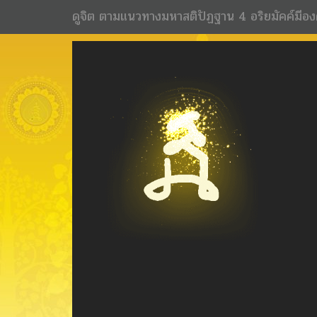
ดูจิต ตามแนวทางมหาสติปัฏฐาน 4 อริยมัคค์มีอง