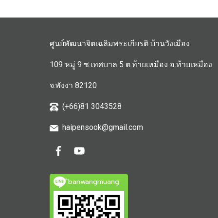
ศูนย์พัฒนาจิตเฉลิมพระเกียรติ บ้านวังเมือง
109 หมู่ 9 ซ.เทศบาล 5 ต.ท้ายเหมือง อ.ท้ายเหมือง
จ.พังงา 82120
(+66)81 3043528
haipensook@gmail.c
om
ิbanwangmuang