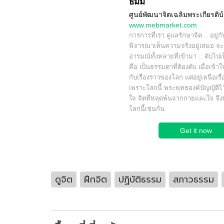
ธัมม์
ศูนย์พัฒนาจิตเฉลิมพระเกียรติบ้
www.mebmarket.com
การการที่เรา ดูแลรักษาจิต .. อยู่กั
พิจารณาเห็นความจริงอยู่เสมอ จะเ
อารมณ์ทั้งหลายที่เข้ามา .. ดับไป
คือ เป็นธรรมดาที่ต้องดับ เมื่อเข้าใจอ
กับเรื่องราวของโลก แต่อยู่เหนือเรื่
เพราะโลกนี้ พระพุทธองค์บัญญัติไว
ใจ จิตที่หลุดพ้นจากกายและใจ จึ
โลกนี้เช่นกัน
Get it now
ดูจิต
ฝึกจิต
ปฏิบัติธรรม
สภาวธรรม