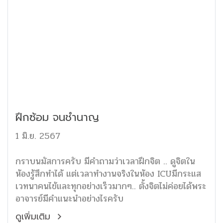
ฝึกซ้อม จนชำนาญ
1 มิ.ย. 2567
กราบนมัสการครับ มีคำถามว่าเวลาฝึกจิต .. ดูจิตใน
ห้องรู้สึกทำได้ แต่เวลาทำงานจริงในห้อง ICUมีกระแส
เวทนาคนไข้และทุกอย่างเร็วมากๆ.. ตั้งจิตไม่ค่อยได้พระ
อาจารย์มีคำแนะนำอย่างไรครับ
ดูเพิ่มเติม