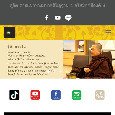
ดูจิต ตามแนวทางมหาสติปัฏฐาน 4 อริยมัคค์มีองค์ 8