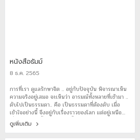
หนังสือธัมม์
8 ธ.ค. 2565
การที่เรา ดูแลรักษาจิต .. อยู่กับปัจจุบัน พิจารณาเห็น
ความจริงอยู่เสมอ จะเห็นว่า อารมณ์ทั้งหลายที่เข้ามา ..
ดับไปเป็นธรรมดา.. คือ เป็นธรรมดาที่ต้องดับ เมื่อ
เข้าใจอย่างนี้ จึงอยู่กับเรื่องราวของโลก แต่อยู่เหนือ
เรื่องราวเหล่านั้น เพราะโลกนี้ พระพุทธองค์บัญญัติไว้
ดูเพิ่มเติม
เพียง กาย กับ ใจ จิตที่หลุดพ้นจากกายและใจ จึงหลุด
พ้นจากโลกนี้เช่นกัน