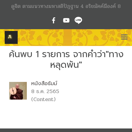
ดูจิต ตามแนวทางมหาสติปัฏฐาน 4 อริยมัคค์มีองค์ 8
ค้นพบ 1 รายการ จากคำว่า"ทาง
หลุดพ้น"
หนังสือธัมม์
8 ธ.ค. 2565
(Content)