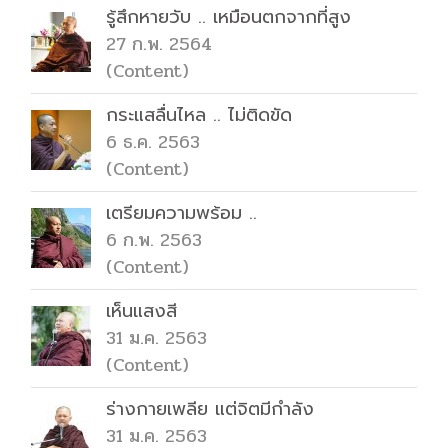
รู้สึกหายวับ .. เหมือนตกจากที่สูง
27 ก.พ. 2564
(Content)
กระแสลื่นไหล .. ไม่ติดขัด
6 ธ.ค. 2563
(Content)
เตรียมความพร้อม ..
6 ก.พ. 2563
(Content)
เห็นแสงสี
31 ม.ค. 2563
(Content)
ร่างกายเพลีย แต่จิตมีกำลัง
31 ม.ค. 2563