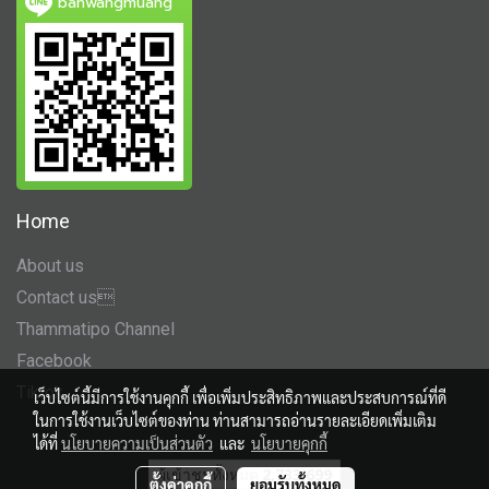
ิbanwangmuang
Home
About us
Contact us
Thammatipo Channel
Facebook
Tiktok
เว็บไซต์นี้มีการใช้งานคุกกี้ เพื่อเพิ่มประสิทธิภาพและประสบการณ์ที่ดี
ในการใช้งานเว็บไซต์ของท่าน ท่านสามารถอ่านรายละเอียดเพิ่มเติม
ได้ที่
นโยบายความเป็นส่วนตัว
และ
นโยบายคุกกี้
ผู้เข้าชมวันนี้
1,025
ตั้งค่าคุกกี้
ยอมรับทั้งหมด