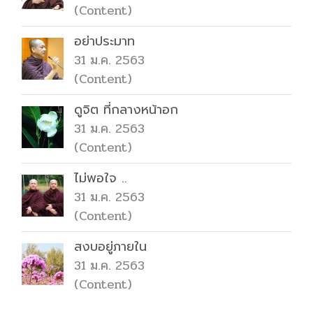
(Content)
อย่าประมาท
31 ม.ค. 2563
(Content)
ดูจิต ที่กลางหน้าอก
31 ม.ค. 2563
(Content)
ไม่พอใจ ..
31 ม.ค. 2563
(Content)
สงบอยู่ภายใน
31 ม.ค. 2563
(Content)