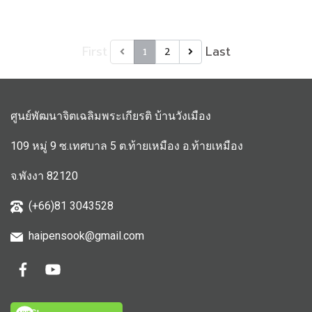
First
Last
1
2
ศูนย์พัฒนาจิตเฉลิมพระเกียรติ บ้านวังเมือง
109 หมู่ 9 ซ.เทศบาล 5 ต.ท้ายเหมือง อ.ท้ายเหมือง
จ.พังงา 82120
(+66)81 3043528
haipensook@gmail.c
om