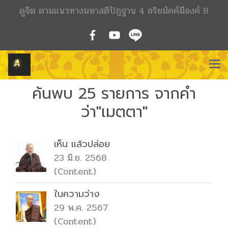
ดูจิต ตามแนวทางมหาสติปัฏฐาน 4 อริยมัคค์มีองค์ 8
ค้นพบ 25 รายการ จากคำ
ว่า"เมตตา"
เห็น แล้วปล่อย
23 มิ.ย. 2568
(Content)
ในความว่าง
29 พ.ค. 2567
(Content)