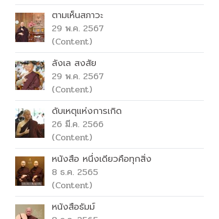
ตามเห็นสภาวะ
29 พ.ค. 2567
(Content)
ลังเล สงสัย
29 พ.ค. 2567
(Content)
ดับเหตุแห่งการเกิด
26 มี.ค. 2566
(Content)
หนังสือ หนึ่งเดียวคือทุกสิ่ง
8 ธ.ค. 2565
(Content)
หนังสือธัมม์