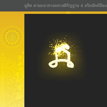
ดูจิต ตามแนวทางมหาสติปัฏฐาน 4 อริยมัคค์มีอง