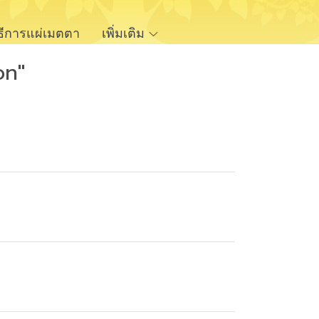
ิธีการแผ่เมตตา
เพิ่มเติม
on"