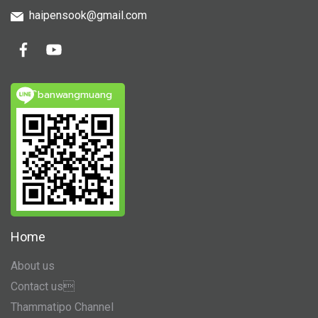
haipensook@gmail.c
om
ิbanwangmuang
Home
About us
Contact us
Thammatipo Channel