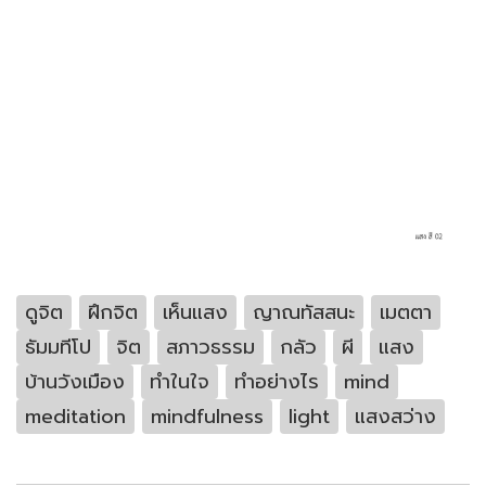
ดูจิต
ฝึกจิต
เห็นแสง
ญาณทัสสนะ
เมตตา
ธัมมทีโป
จิต
สภาวธรรม
กลัว
ผี
แสง
บ้านวังเมือง
ทำในใจ
ทำอย่างไร
mind
meditation
mindfulness
light
แสงสว่าง