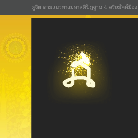
ดูจิต ตามแนวทางมหาสติปัฏฐาน 4 อริยมัคค์มีอง