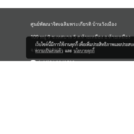
ศูนย์พัฒนาจิตเฉลิมพระเกียรติ บ้านวังเมือง
109 หมู่ 9 ซ.เทศบาล 5 ต.ท้ายเหมือง อ.ท้ายเหมือง
เว็บไซต์นี้มีการใช้งานคุกกี้ เพื่อเพิ่มประสิทธิภาพและประส
จ.พังงา 82120
ความเป็นส่วนตัว
และ
นโยบายคุกกี้
(+66)81 3043528
haipensook@gmail.c
om
ิbanwangmuang