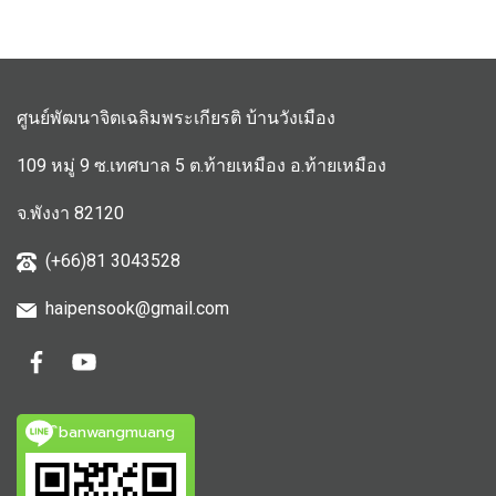
ศูนย์พัฒนาจิตเฉลิมพระเกียรติ บ้านวังเมือง
109 หมู่ 9 ซ.เทศบาล 5 ต.ท้ายเหมือง อ.ท้ายเหมือง
จ.พังงา 82120
(+66)81 3043528
haipensook@gmail.c
om
ิbanwangmuang