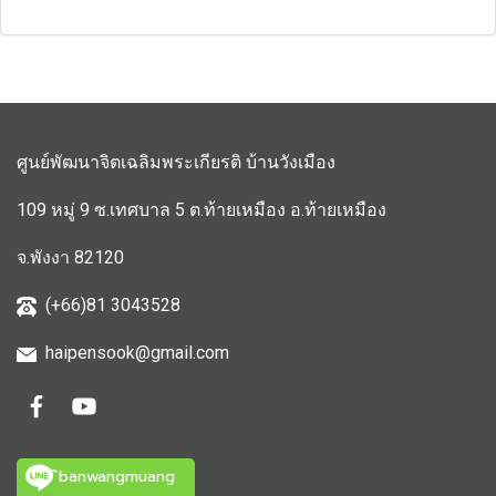
ศูนย์พัฒนาจิตเฉลิมพระเกียรติ บ้านวังเมือง
109 หมู่ 9 ซ.เทศบาล 5 ต.ท้ายเหมือง อ.ท้ายเหมือง
จ.พังงา 82120
(+66)81 3043528
haipensook@gmail.c
om
ิbanwangmuang