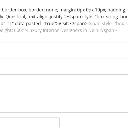
: border-box; border: none; margin: 0px 0px 10px; padding: 0
ily: Questrial; text-align: justify;"><span style="box-sizing: 
oot="1" data-pasted="true">Visit: </span>
<span style="box-s
weight: 600;">Luxury Interior Designers In Delhi</span>