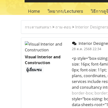
Home
วิทยากร/Lecturers
วิธีการดู
กระดานสนทนา
>
ถาม-ตอบ
>
Interior Designer
Interior Designe
28 ต.ค. 2568 22:34
Visual Interior and
<p style="box-sizing
Construction
size: 16px; font-fam
ผู้เยี่ยมชม
0px; font-size: 11pt
plans, coordinates,
services include res
and consultancy inte
border-box; border:
style="box-sizing: bo
data-sheets-root="1"