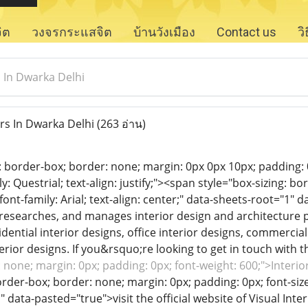
จิต
วงจรกระแสจิต
บ้านวังเมือง
Contact us
ว
s In Dwarka Delhi
rs In Dwarka Delhi
(263 อ่าน)
: border-box; border: none; margin: 0px 0px 10px; padding: 0
ily: Questrial; text-align: justify;"><span style="box-sizing: 
; font-family: Arial; text-align: center;" data-sheets-root="1
 researches, and manages interior design and architecture p
idential interior designs, office interior designs, commercial 
rior designs. If you&rsquo;re looking to get in touch with 
 none; margin: 0px; padding: 0px; font-weight: 600;">Interi
rder-box; border: none; margin: 0px; padding: 0px; font-size: 
 data-pasted="true">visit the official website of Visual Inte