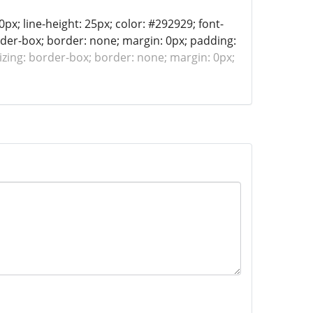
px; line-height: 25px; color: #292929; font-
border-box; border: none; margin: 0px; padding:
izing: border-box; border: none; margin: 0px;