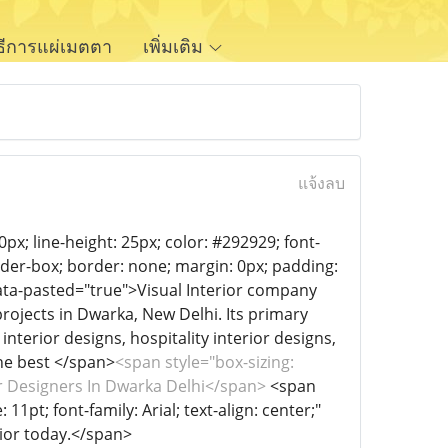
ิธีการแผ่เมตตา
เพิ่มเติม
แจ้งลบ
px; line-height: 25px; color: #292929; font-
border-box; border: none; margin: 0px; padding:
" data-pasted="true">Visual Interior company
rojects in Dwarka, New Delhi. Its primary
interior designs, hospitality interior designs,
the best </span>
<span style="box-sizing:
or Designers In Dwarka Delhi</span>
<span
11pt; font-family: Arial; text-align: center;"
rior today.</span>