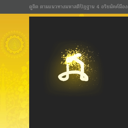
ดูจิต ตามแนวทางมหาสติปัฏฐาน 4 อริยมัคค์มีอง