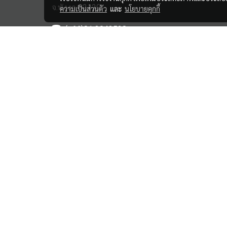
จ.พังงา 82120
ความเป็นส่วนตัว
และ
นโยบายคุกกี้
(+66)81 3043528
haipensook@gmail.c
om
ิbanwangmuang