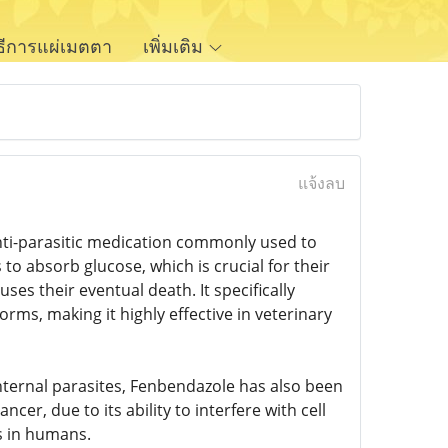
ิธีการแผ่เมตตา
เพิ่มเติม
แจ้งลบ
ti-parasitic medication commonly used to
s to absorb glucose, which is crucial for their
ses their eventual death. It specifically
s, making it highly effective in veterinary
internal parasites, Fenbendazole has also been
cer, due to its ability to interfere with cell
s in humans.