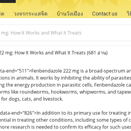
จิต
วงจรกระแสจิต
บ้านวังเมือง
Contact us
ว
mg: How It Works and What It Treats
2 mg: How It Works and What It Treats
(681 อ่าน)
data-end="511">Fenbendazole 222 mg is a broad-spectrum an
tions in animals. It works by inhibiting the ability of parasite
ing the energy production in parasitic cells, Fenbendazole cau
worms like roundworms, hookworms, whipworms, and tapeworm
 for dogs, cats, and livestock.
 data-end="826">In addition to its primary use for treating 
ntial in treating other conditions, including some types of can
more research is needed to confirm its efficacy for such use