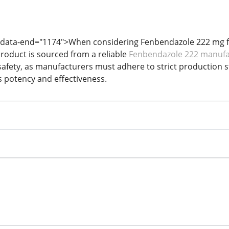
 data-end="1174">When considering Fenbendazole 222 mg for t
product is sourced from a reliable
Fenbendazole 222 manufa
d safety, as manufacturers must adhere to strict production
 potency and effectiveness.