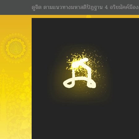
ดูจิต ตามแนวทางมหาสติปัฏฐาน 4 อริยมัคค์มีอง