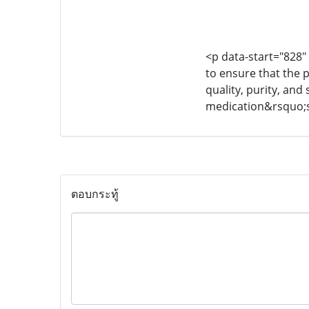
<p data-start="828"
to ensure that the 
quality, purity, an
medication&rsquo;s
ตอบกระทู้