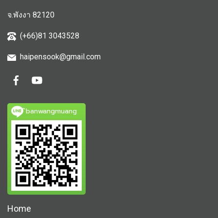
จ.พังงา 82120
(+66)81 3043528
haipensook@gmail.c
om
ิbanwangmuang
Home