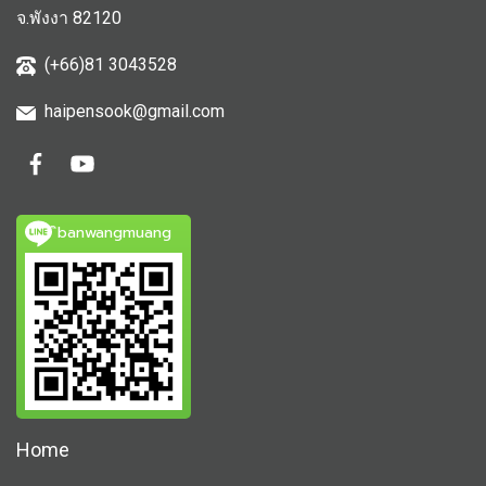
จ.พังงา 82120
(+66)81 3043528
haipensook@gmail.c
om
ิbanwangmuang
Home