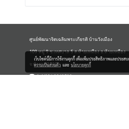
ศูนย์พัฒนาจิตเฉลิมพระเกียรติ บ้านวังเมือง
109 หมู่ 9 ซ.เทศบาล 5 ต.ท้ายเหมือง อ.ท้ายเหมือง
เว็บไซต์นี้มีการใช้งานคุกกี้ เพื่อเพิ่มประสิทธิภาพและประส
จ.พังงา 82120
ความเป็นส่วนตัว
และ
นโยบายคุกกี้
(+66)81 3043528
haipensook@gmail.c
om
ิbanwangmuang