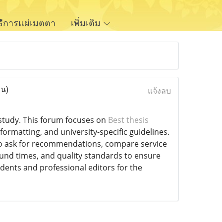
ิธีการแผ่เมตตา
เพิ่มเติม
าน)
แจ้งลบ
f study. This forum focuses on
Best thesis
ormatting, and university-specific guidelines.
 to ask for recommendations, compare service
ound times, and quality standards to ensure
udents and professional editors for the