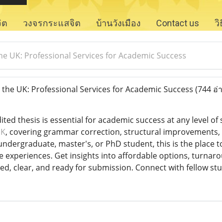
จิต
วงจรกระแสจิต
บ้านวังเมือง
Contact us
ว
the UK: Professional Services for Academic Success
n the UK: Professional Services for Academic Success
(744 อ่
ited thesis is essential for academic success at any level o
UK
, covering grammar correction, structural improvements, f
ndergraduate, master's, or PhD student, this is the place
e experiences. Get insights into affordable options, turnar
hed, clear, and ready for submission. Connect with fellow st