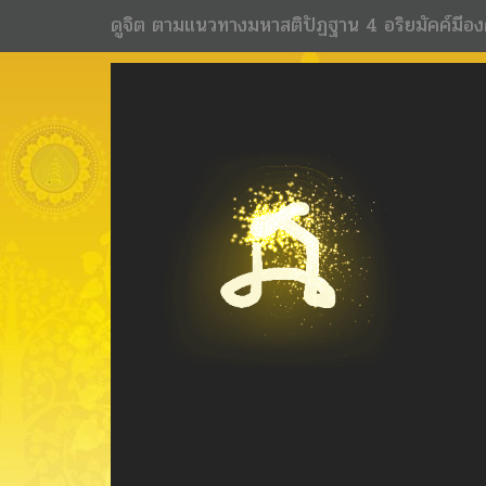
ดูจิต ตามแนวทางมหาสติปัฏฐาน 4 อริยมัคค์มีอง