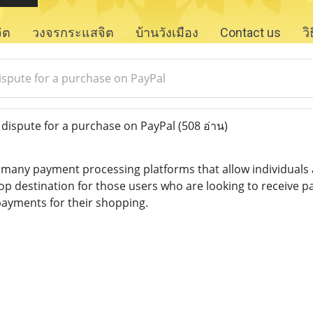
จิต
วงจรกระแสจิต
บ้านวังเมือง
Contact us
ว
dispute for a purchase on PayPal
 dispute for a purchase on PayPal
(508 อ่าน)
e many payment processing platforms that allow individuals
top destination for those users who are looking to receive p
ayments for their shopping.