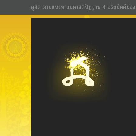
ดูจิต ตามแนวทางมหาสติปัฏฐาน 4 อริยมัคค์มีอง