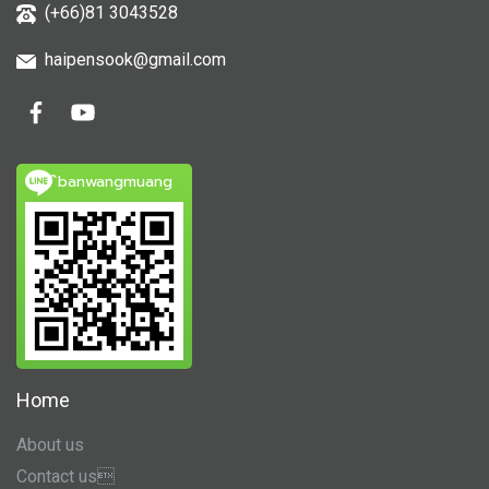
(+66)81 3043528
haipensook@gmail.c
om
ิbanwangmuang
Home
About us
Contact us