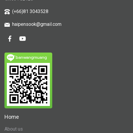
(+66)81 3043528
haipensook@gmail.c
om
ิbanwangmuang
Home
About us