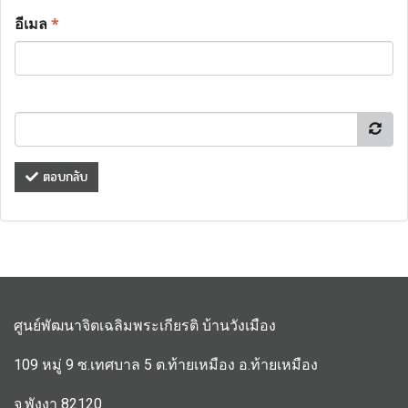
อีเมล
*
ตอบกลับ
ศูนย์พัฒนาจิตเฉลิมพระเกียรติ บ้านวังเมือง
109 หมู่ 9 ซ.เทศบาล 5 ต.ท้ายเหมือง อ.ท้ายเหมือง
จ.พังงา 82120