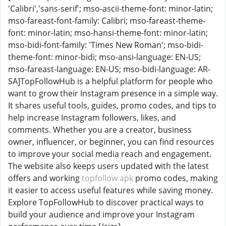
'Calibri','sans-serif'; mso-ascii-theme-font: minor-latin;
mso-fareast-font-family: Calibri; mso-fareast-theme-
font: minor-latin; mso-hansi-theme-font: minor-latin;
mso-bidi-font-family: 'Times New Roman'; mso-bidi-
theme-font: minor-bidi; mso-ansi-language: EN-US;
mso-fareast-language: EN-US; mso-bidi-language: AR-
SA]TopFollowHub is a helpful platform for people who
want to grow their Instagram presence in a simple way.
It shares useful tools, guides, promo codes, and tips to
help increase Instagram followers, likes, and
comments. Whether you are a creator, business
owner, influencer, or beginner, you can find resources
to improve your social media reach and engagement.
The website also keeps users updated with the latest
offers and working
topfollow apk
promo codes, making
it easier to access useful features while saving money.
Explore TopFollowHub to discover practical ways to
build your audience and improve your Instagram