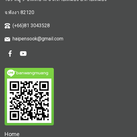
จ.พังงา 82120
(+66)81 3043528
haipensook@gmail.c
om
ิbanwangmuang
Home