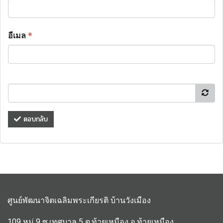
อีเมล
*
ตอบกลับ
ศูนย์พัฒนาจิตเฉลิมพระเกียรติ บ้านวังเมือง
109 หมู่ 9 ซ.เทศบาล 5 ต.ท้ายเหมือง อ.ท้ายเหมือง