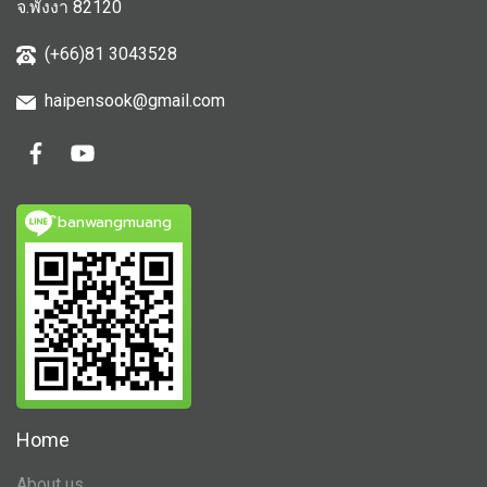
จ.พังงา 82120
(+66)81 3043528
haipensook@gmail.c
om
ิbanwangmuang
Home
About us