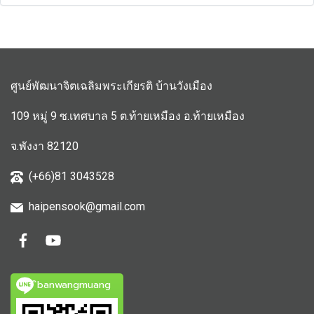
ศูนย์พัฒนาจิตเฉลิมพระเกียรติ บ้านวังเมือง
109 หมู่ 9 ซ.เทศบาล 5 ต.ท้ายเหมือง อ.ท้ายเหมือง
จ.พังงา 82120
(+66)81 3043528
haipensook@gmail.c
om
ิbanwangmuang