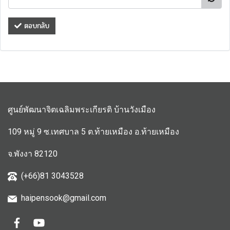
ตอบกลับ
ศูนย์พัฒนาจิตเฉลิมพระเกียรติ บ้านวังเมือง
109 หมู่ 9 ซ.เทศบาล 5 ต.ท้ายเหมือง อ.ท้ายเหมือง
จ.พังงา 82120
(+66)81 3043528
haipensook@gmail.c
om