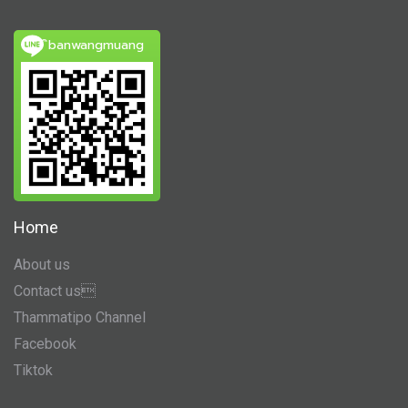
ิbanwangmuang
Home
About us
Contact us
Thammatipo Channel
Facebook
Tiktok