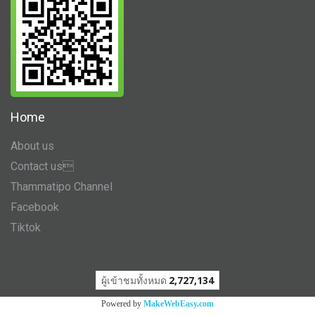
Home
About us
Contact us
Thammatipo Channel
Facebook
Tiktok
ผู้เข้าชมทั้งหมด
2,727,134
Powered by
MakeWebEasy.com