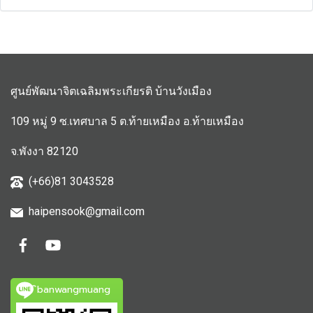
ศูนย์พัฒนาจิตเฉลิมพระเกียรติ บ้านวังเมือง
109 หมู่ 9 ซ.เทศบาล 5 ต.ท้ายเหมือง อ.ท้ายเหมือง
จ.พังงา 82120
(+66)81 3043528
haipensook@gmail.c
om
ิbanwangmuang