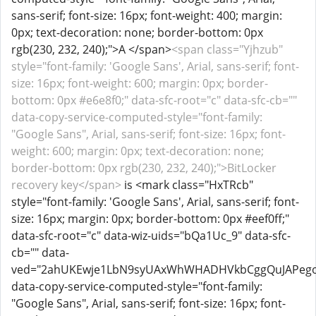
sans-serif; font-size: 16px; font-weight: 400; margin:
0px; text-decoration: none; border-bottom: 0px
rgb(230, 232, 240);">A </span>
<span class="Yjhzub"
style="font-family: 'Google Sans', Arial, sans-serif; font-
size: 16px; font-weight: 600; margin: 0px; border-
bottom: 0px #e6e8f0;" data-sfc-root="c" data-sfc-cb=""
data-copy-service-computed-style="font-family:
"Google Sans", Arial, sans-serif; font-size: 16px; font-
weight: 600; margin: 0px; text-decoration: none;
border-bottom: 0px rgb(230, 232, 240);">BitLocker
recovery key</span>
is <mark class="HxTRcb"
style="font-family: 'Google Sans', Arial, sans-serif; font-
size: 16px; margin: 0px; border-bottom: 0px #eef0ff;"
data-sfc-root="c" data-wiz-uids="bQa1Uc_9" data-sfc-
cb="" data-
ved="2ahUKEwje1LbN9syUAxWhWHADHVkbCggQuJAPego
data-copy-service-computed-style="font-family:
"Google Sans", Arial, sans-serif; font-size: 16px; font-