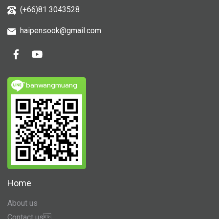
(+66)81 3043528
haipensook@gmail.c
om
ิbanwangmuang
Home
About us
Contact us