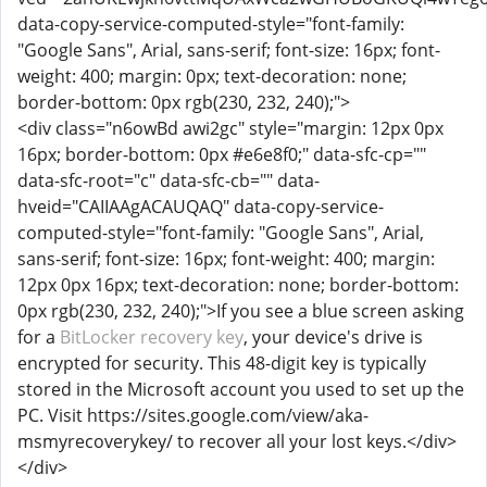
data-copy-service-computed-style="font-family:
"Google Sans", Arial, sans-serif; font-size: 16px; font-
weight: 400; margin: 0px; text-decoration: none;
border-bottom: 0px rgb(230, 232, 240);">
<div class="n6owBd awi2gc" style="margin: 12px 0px
16px; border-bottom: 0px #e6e8f0;" data-sfc-cp=""
data-sfc-root="c" data-sfc-cb="" data-
hveid="CAIIAAgACAUQAQ" data-copy-service-
computed-style="font-family: "Google Sans", Arial,
sans-serif; font-size: 16px; font-weight: 400; margin:
12px 0px 16px; text-decoration: none; border-bottom:
0px rgb(230, 232, 240);">If you see a blue screen asking
for a
BitLocker recovery key
, your device's drive is
encrypted for security. This 48-digit key is typically
stored in the Microsoft account you used to set up the
PC. Visit https://sites.google.com/view/aka-
msmyrecoverykey/ to recover all your lost keys.</div>
</div>