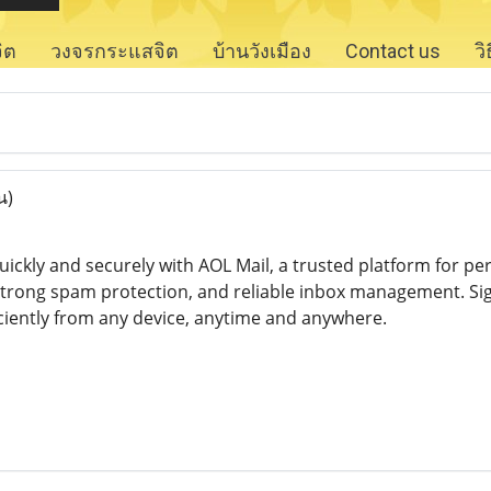
จิต
วงจรกระแสจิต
บ้านวังเมือง
Contact us
ว
น)
uickly and securely with AOL Mail, a trusted platform for p
 strong spam protection, and reliable inbox management. Sign
iciently from any device, anytime and anywhere.