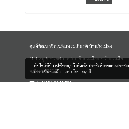
ศูนย์พัฒนาจิตเฉลิมพระเกียรติ บ้านวังเมือง
109 หมู่ 9 ซ.เทศบาล 5 ต.ท้ายเหมือง อ.ท้ายเหมือง
เว็บไซต์นี้มีการใช้งานคุกกี้ เพื่อเพิ่มประสิทธิภาพและประส
จ.พังงา 82120
ความเป็นส่วนตัว
และ
นโยบายคุกกี้
(+66)81 3043528
haipensook@gmail.c
om
ิbanwangmuang