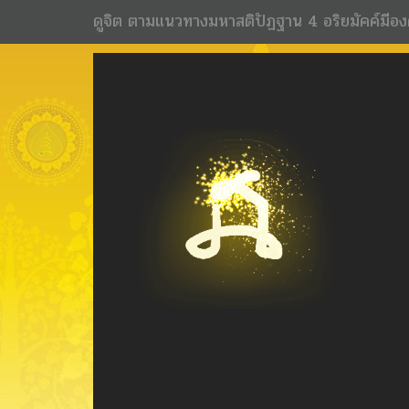
ดูจิต ตามแนวทางมหาสติปัฏฐาน 4 อริยมัคค์มีอง