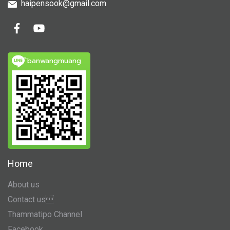
haipensook@gmail.c
om
ิbanwangmuang
Home
About us
Contact us
Thammatipo Channel
Facebook