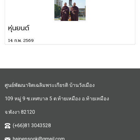
หุ่นยนต์
14 ก.พ. 2569
ศูนย์พัฒนาจิตเฉลิมพระเกียรติ บ้านวังเมือง
109 หมู่ 9 ซ.เทศบาล 5 ต.ท้ายเหมือง อ.ท้ายเหมือง
จ.พังงา 82120
(+66)81 3043528
haipensook@gmail.c
om