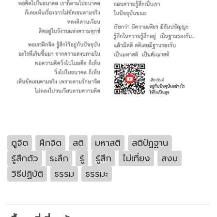
ดูจิต
ฝึกจิต
สติ
มหาสติ
สติปัฏฐาน
รู้สึกตัว
ระลึก
รู้
รู้สึก
ไม่เที่ยง
สงบ
วิธีปฏิบัติ
ธรรม
ธรรมะ