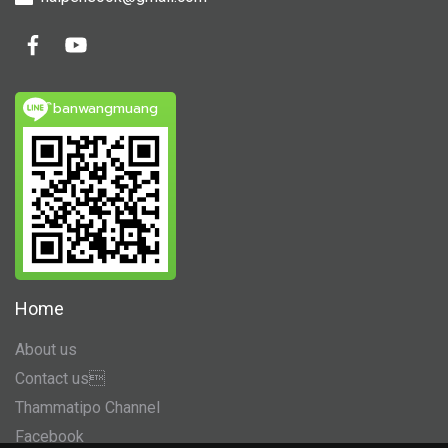
ิbanwangmuang
Home
About us
Contact us
Thammatipo Channel
Facebook