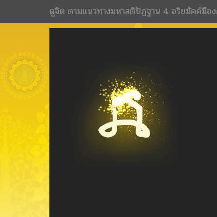
ดูจิต ตามแนวทางมหาสติปัฏฐาน 4 อริยมัคค์มีอง