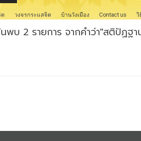
จิต
วงจรกระแสจิต
บ้านวังเมือง
Contact us
ว
้นพบ 2 รายการ จากคำว่า"สติปัฏฐา