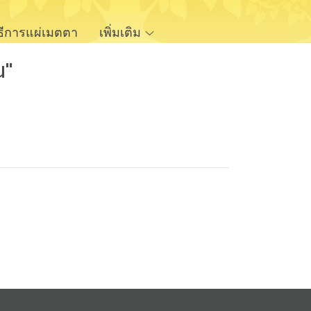
ิธีการแผ่เมตตา
เพิ่มเติม
น"