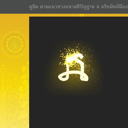
ดูจิต ตามแนวทางมหาสติปัฏฐาน 4 อริยมัคค์มีอง