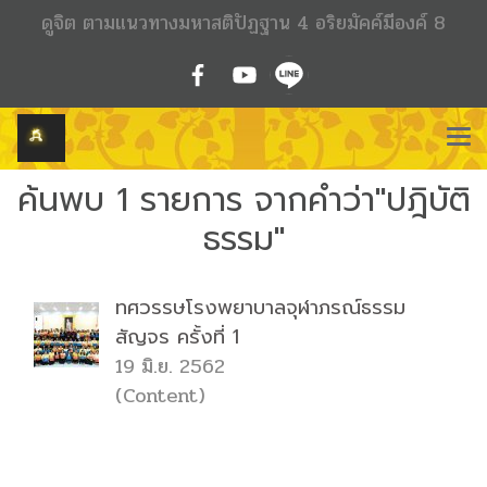
ดูจิต ตามแนวทางมหาสติปัฏฐาน 4 อริยมัคค์มีองค์ 8
ค้นพบ 1 รายการ จากคำว่า"ปฎิบัติ
ธรรม"
ทศวรรษโรงพยาบาลจุฬาภรณ์ธรรม
สัญจร ครั้งที่ 1
19 มิ.ย. 2562
(Content)