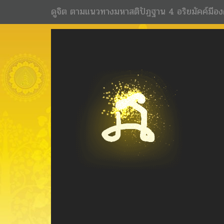
ดูจิต ตามแนวทางมหาสติปัฏฐาน 4 อริยมัคค์มีอง