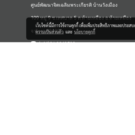
ศูนย์พัฒนาจิตเฉลิมพระเกียรติ บ้านวังเมือง
109 หมู่ 9 ซ.เทศบาล 5 ต.ท้ายเหมือง อ.ท้ายเหมือง
เว็บไซต์นี้มีการใช้งานคุกกี้ เพื่อเพิ่มประสิทธิภาพและประส
จ.พังงา 82120
ความเป็นส่วนตัว
และ
นโยบายคุกกี้
(+66)81 3043528
haipensook@gmail.c
om
ิbanwangmuang