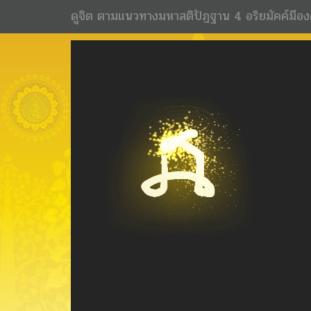
ดูจิต ตามแนวทางมหาสติปัฏฐาน 4 อริยมัคค์มีอง