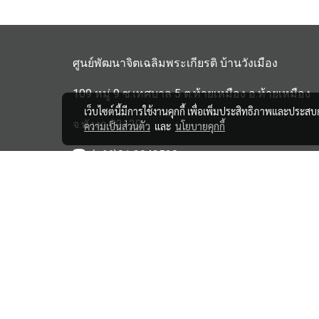
ศูนย์พัฒนาจิตเฉลิมพระเกียรติ บ้านวังเมือง
109 หมู่ 9 ซ.เทศบาล 5 ต.ท้ายเหมือง อ.ท้ายเหมือง
เว็บไซต์นี้มีการใช้งานคุกกี้ เพื่อเพิ่มประสิทธิภาพและประส
จ.พังงา 82120
ความเป็นส่วนตัว
และ
นโยบายคุกกี้
(+66)81 3043528
haipensook@gmail.c
om
ิbanwangmuang