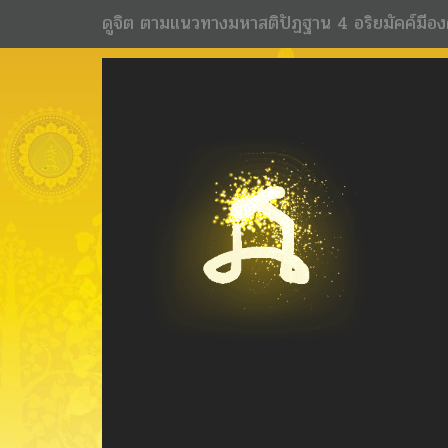
ดูจิต ตามแนวทางมหาสติปัฏฐาน 4 อริยมัคค์มีอง