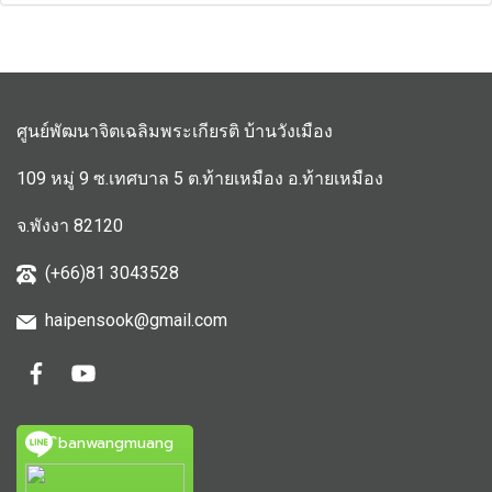
ศูนย์พัฒนาจิตเฉลิมพระเกียรติ บ้านวังเมือง
109 หมู่ 9 ซ.เทศบาล 5 ต.ท้ายเหมือง อ.ท้ายเหมือง
จ.พังงา 82120
(+66)81 3043528
haipensook@gmail.c
om
ิbanwangmuang