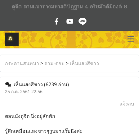
ดูจิต ตามแนวทางมหาสติปัฏฐาน 4 อริยมัคค์มีองค์ 8
กระดานสนทนา
>
ถาม-ตอบ
>
เห็นแสงสีขาว
เห็นแสงสีขาว
(6239 อ่าน)
25 ก.ค. 2561 22:56
แจ้งลบ
ตอนนั่งดูจิต นิ่งอยู่สักพัก
รู้สึกเหมือนแสงขาวๆวูบมาแว๊บนึงค่ะ