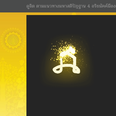
ดูจิต ตามแนวทางมหาสติปัฏฐาน 4 อริยมัคค์มีอง