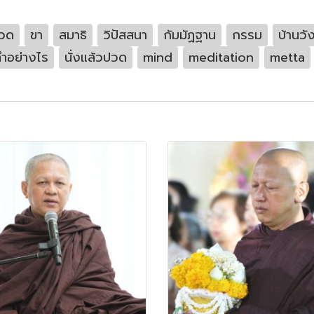
วด
ขา
สมาธิ
วิปัสสนา
กัมมัฏฐาน
กรรม
บ้านวั
ำอย่างไร
นั่งแล้วปวด
mind
meditation
metta