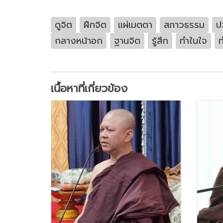
ดูจิต
ฝึกจิต
แผ่เมตตา
สภาวธรรม
ป
กลางหน้าอก
ฐานจิต
รู้สึก
ทำในใจ
ท
เนื้อหาที่เกี่ยวข้อง