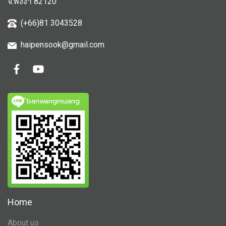
จ.พังงา 82120
(+66)81 3043528
haipensook@gmail.c
om
ิbanwangmuang
Home
About us