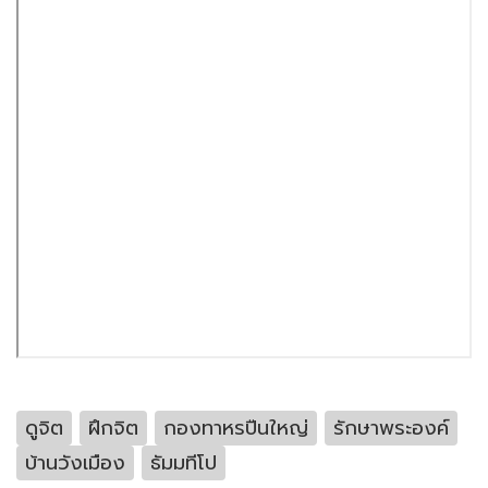
ดูจิต
ฝึกจิต
กองทาหรปืนใหญ่
รักษาพระองค์
บ้านวังเมือง
ธัมมทีโป