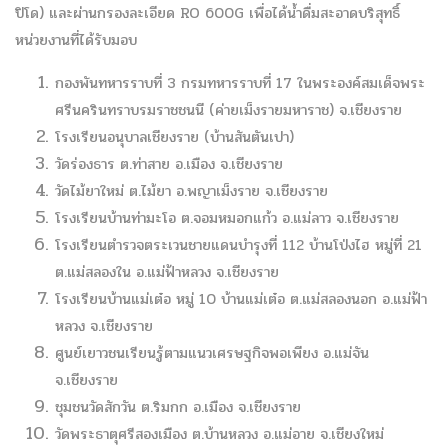
ปิโด) และผ่านกรองละเอียด RO 600G เพื่อได้น้ำดื่มสะอาดบริสุทธิ์
หน่วยงานที่ได้รับมอบ
กองพันทหารราบที่ 3 กรมทหารราบที่ 17 ในพระองค์สมเด็จพระ
ศรีนครินทราบรมราชชนนี (ค่ายเม็งรายมหาราช) จ.เชียงราย
โรงเรียนอนุบาลเชียงราย (บ้านสันตันเปา)
วัดร่องธาร ต.ท่าสาย อ.เมือง จ.เชียงราย
วัดไม้ยาใหม่ ต.ไม้ยา อ.พญาเม็งราย จ.เชียงราย
โรงเรียนบ้านท่ามะโอ ต.จอมหมอกแก้ว อ.แม่ลาว จ.เชียงราย
โรงเรียนตำรวจตระเวนชายแดนบำรุงที่ 112 บ้านโป่งไฮ หมู่ที่ 21
ต.แม่สลองใน อ.แม่ฟ้าหลวง จ.เชียงราย
โรงเรียนบ้านแม่เต๋อ หมู่ 10 บ้านแม่เต๋อ ต.แม่สลองนอก อ.แม่ฟ้า
หลวง จ.เชียงราย
ศูนย์เยาวชนเรียนรู้ตามแนวเศรษฐกิจพอเพียง อ.แม่จัน
จ.เชียงราย
ชุมชนวัดสักวัน ต.ริมกก อ.เมือง จ.เชียงราย
วัดพระธาตุศรีสองเมือง ต.บ้านหลวง อ.แม่อาย จ.เชียงใหม่