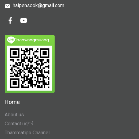
haipensook@gmail.c
om
ิbanwangmuang
Home
About us
Contact us
Thammatipo Channel