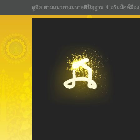
ดูจิต ตามแนวทางมหาสติปัฏฐาน 4 อริยมัคค์มีอง