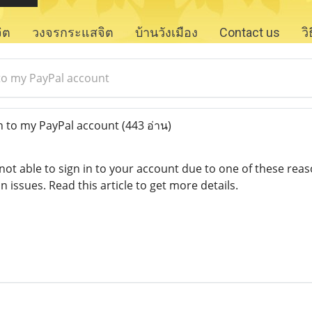
จิต
วงจรกระแสจิต
บ้านวังเมือง
Contact us
ว
 to my PayPal account
in to my PayPal account
(443 อ่าน)
 not able to sign in to your account due to one of these rea
in issues. Read this article to get more details.