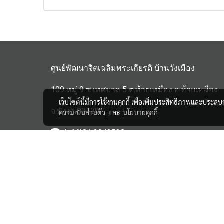
ศูนย์พัฒนาจิตเฉลิมพระเกียรติ บ้านวังเมือง
109 หมู่ 9 ซ.เทศบาล 5 ต.ท้ายเหมือง อ.ท้ายเหมือง
เว็บไซต์นี้มีการใช้งานคุกกี้ เพื่อเพิ่มประสิทธิภาพและประส
จ.พังงา 82120
ความเป็นส่วนตัว
และ
นโยบายคุกกี้
(+66)81 3043528
haipensook@gmail.c
om
ิbanwangmuang