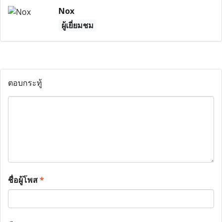
Nox
ผู้เยี่ยมชม
ตอบกระทู้
ชื่อผู้โพส
*