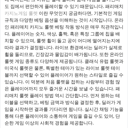
도 집에서 편안하게 플레이할 수 있기 때문입니다. 패리매치
카지노게임 룰렛
이란 무엇인지 궁금하다면, 기본적인 게임
규칙과 다양한 베팅 옵션을 이해하는 것이 시작입니다. 온라
인 패리매치 카지노 룰렛 베팅 작동 방식은 매우 직관적입니
다. 플레이어는 숫자, 색상, 홀짝, 혹은 특정 그룹에 칩을 배
치할 수 있으며, 룰렛 휠이 돌고 공이 어디에 떨어지는지에
따라 결과가 결정됩니다. 라이브 환경에서는 딜러가 실제로
휠을 돌리므로, 긴장감과 몰입감이 배가됩니다. 또한 온라인
룰렛 게임 종류도 다양하게 제공됩니다. 클래식 유럽 룰렛과
미국식 룰렛은 물론, 특별한 테마가 있는 라이브 룰렛 테이
블까지 선택할 수 있어 플레이어가 원하는 스타일로 즐길 수
있습니다. 이 덕분에 처음 룰렛을 접하는 사람부터 경험 많
은 플레이어까지 모두 즐거운 시간을 보낼 수 있습니다. 패
리매치 룰렛 플레이 방법 역시 간단합니다. 먼저 원하는 테
이블을 선택하고, 베팅 금액과 방식을 결정한 후, 딜러가 게
임을 시작하면 결과를 기다리면 됩니다. 실시간 채팅 기능을
통해 다른 플레이어와 소통하며 게임을 즐길 수도 있어, 단
순한 게임 이상의 사회적 경험을 제공합니다.