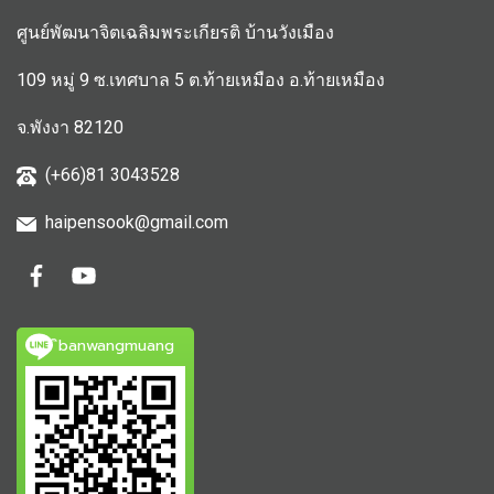
ศูนย์พัฒนาจิตเฉลิมพระเกียรติ บ้านวังเมือง
109 หมู่ 9 ซ.เทศบาล 5 ต.ท้ายเหมือง อ.ท้ายเหมือง
จ.พังงา 82120
(+66)81 3043528
haipensook@gmail.c
om
ิbanwangmuang