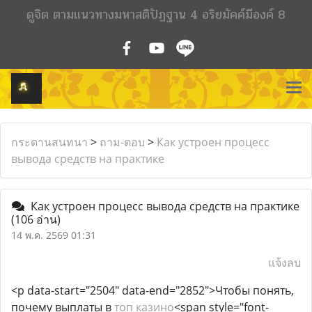
ดูจิต ตามแนวทางมหาสติปัฏฐาน 4 อริยมัคค์มีองค์ 8
กระดานสนทนา
>
ถาม-ตอบ
>
Как устроен процесс
вывода средств на практике
Как устроен процесс вывода средств на практике
(106 อ่าน)
14 พ.ค. 2569 01:31
แจ้งลบ
<p data-start="2504" data-end="2852">Чтобы понять,
почему выплаты в
топ казино
<span style="font-