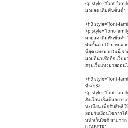
<p style="font-fami
มวยสด เดิมพันขั้นต
<h3 style="font-fami
<p style="font-fami
มวยสด เดิมพันขั้นต่
พันขั้นต่ำ 10 บาท ม
ที่สุด แทงมวยวันนี
มวยที่น่าเชื่อถือ เ
สรุปเว็บแทงมวยออนไลน
<h3 style="font-fam
ที่</h3>
<p style="font-fami
สังเวียน เริ่มต้นอย่
ทะเบียน เพื่อรับสิทธิ
ยอมรับเงื่อนไขการให้
หน้าเว็บไซต์ สามารถ 
UFABETR1