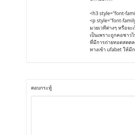
<h3 style="font-fami
<p style="font-fami
มวยเวทีต่างๆ หรือจะเป
เป็นเพราะถูกคอชาวไทย
ที่มีการถ่ายทอดสดตลอ
ทางเข้า ufabet ให้ม
ตอบกระทู้