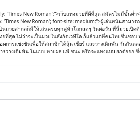
ly: 'Times New Roman';">เว็บแทงมวยที่ดีที่สุด สมัครไม่มีขั้นต่ำ
ly: 'Times New Roman'; font-size: medium;">ผู้เล่นพนันสามาร
็นมวยสากลก็มีให้เล่นครบทุกคู่ทั่วโลกสดๆ วันต่อวัน ที่นี่มวยเปิดตั
ที่สุด ไม่ว่าจะเป็นมวยในสังกัดเวทีใด ก็แล้วแต่ที่คนไทยชื่นชอบ 
ดการแข่งขันเพื่อให้สมาชิกได้ลุ้น เชียร์ และวางเดิมพัน กันกันตล
ีการวางเดิมพัน ในแบบ ทายผล แพ้ ชนะ หรือจะแทงแบบ ยกต่อยก 