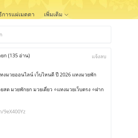
ิธีการแผ่เมตตา
เพิ่มเติม
ยก
ักยก
(135 อ่าน)
แจ้งลบ
 แทงมวยออนไลน์ เว็บไหนดี ปี 2026 แทงมวยพัก
ยสด มวยพักยก มวยเดี่ยว ⭐️แทงมวยเว็บตรง ⭐️ฝาก
m/9eX400Yz