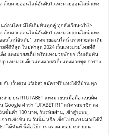
่สุด เว็บมวยออนไลน์อันดับ1 แทงมวยออนไลน์ แทง
่อนใคร มีให้เดิมพันทุกคู่ ทุกสังเวียน</h3>
่สุด เว็บมวยออนไลน์อันดับ1 แทงมวยออนไลน์ แทง
มวยออนไลน์อันดับ1 แทงมวยออนไลน์ แทงมวยสด เดิม
ีที่สุด ใหม่ล่าสุด 2024 เว็บแทงมวยไทยที่ดี
ง แทงมวยสเต็ป หรือแทงมวยพักยก เว็บเดิมพัน
nship แทงมวยเดี่ยวแทงมวยสเต็ปแทงมวยชุด ตาราง
บ เว็บตรง ufabet สมัครฟรี แทงได้ที่บ้าน ทุก
ย่างง่าย บน R1UFABET แทงมวยบนมือถือ แบบติด
ร เช่น Google คำว่า "UFABET R1" สมัครสมาชิก ลง
ขั้นต่ำ 100 บาท, รับรหัสผ่าน, เข้าสู่ระบบ,
การแข่งขัน ณ วันนั้น หรือ เช็คโปรแกรมมวยได้ที่
 ได้ทันที นี่คือวิธีการ แทงมวยอย่างง่ายบน